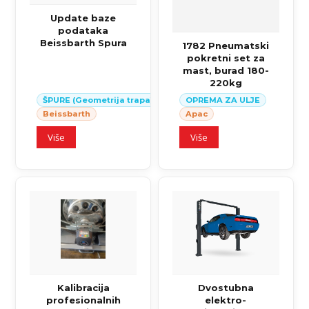
Update baze
podataka
Beissbarth Spura
1782 Pneumatski
pokretni set za
mast, burad 180-
220kg
ŠPURE (Geometrija trapa)
OPREMA ZA ULJE
Beissbarth
Apac
Više
Više
Kalibracija
Dvostubna
profesionalnih
elektro-