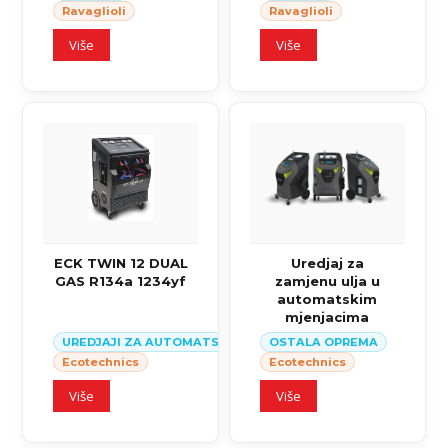
Ravaglioli
Ravaglioli
Više
Više
ECK TWIN 12 DUAL
Uredjaj za
GAS R134a 1234yf
zamjenu ulja u
automatskim
mjenjacima
UREDJAJI ZA AUTOMATSKI SERVIS KLIMA SISTEMA U VOZILI
OSTALA OPREMA
Ecotechnics
Ecotechnics
Više
Više