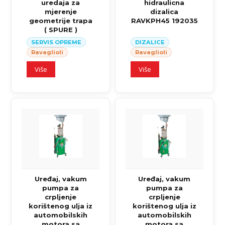
uredaja za
hidraulicna
mjerenje
dizalica
geometrije trapa
RAVKPH45 192035
( SPURE )
SERVIS OPREME
DIZALICE
Ravaglioli
Ravaglioli
Više
Više
Uređaj, vakum
Uređaj, vakum
pumpa za
pumpa za
crpljenje
crpljenje
korištenog ulja iz
korištenog ulja iz
automobilskih
automobilskih
motora sa
motora sa