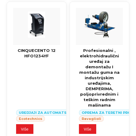
CINQUECENTO 12
Profesionalni ,
HFO1234YF
elektrohidraulični
uređaj za
demontažu I
montažu guma na
industrijskim
uređajima,
DEMPERIMA,
poljoprivrednim i
teškim radnim
mašinama
UREDJAJI ZA AUTOMATSKI SERVIS KLIMA SISTEMA U VOZILI
OPREMA ZA TERETNI PROG
Ecotechnics
Ravaglioli
Više
Više