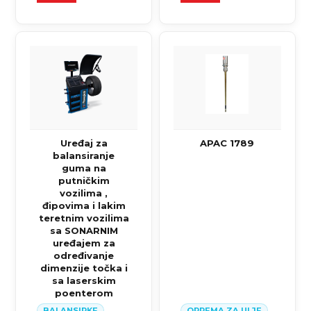
Uređaj za
APAC 1789
balansiranje
guma na
putničkim
vozilima ,
đipovima i lakim
teretnim vozilima
sa SONARNIM
uređajem za
određivanje
dimenzije točka i
sa laserskim
poenterom
BALANSIRKE
OPREMA ZA ULJE