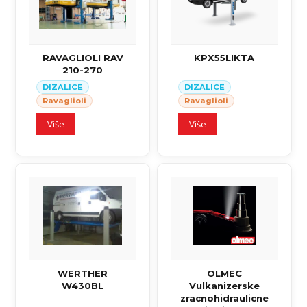
RAVAGLIOLI RAV
KPX55LIKTA
210-270
DIZALICE
DIZALICE
Ravaglioli
Ravaglioli
Više
Više
WERTHER
OLMEC
W430BL
Vulkanizerske
zracnohidraulicne