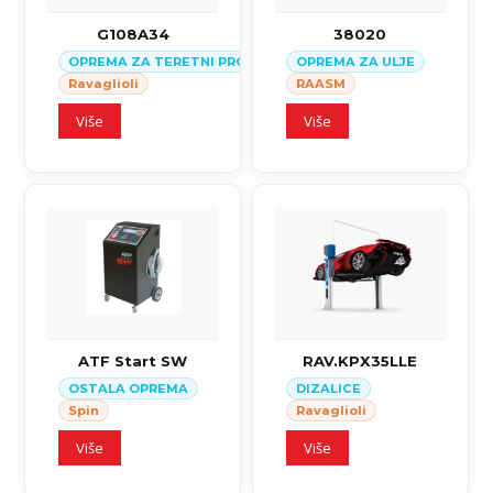
G108A34
38020
OPREMA ZA TERETNI PROGRAM I KOMBINOVNA OPREMA
OPREMA ZA ULJE
Ravaglioli
RAASM
Više
Više
ATF Start SW
RAV.KPX35LLE
OSTALA OPREMA
DIZALICE
Spin
Ravaglioli
Više
Više