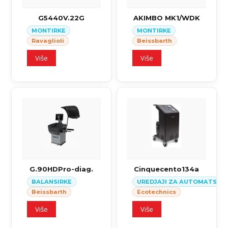
G5440V.22G
AKIMBO MK1/WDK
MONTIRKE
MONTIRKE
Ravaglioli
Beissbarth
Više
Više
G.90HDPro-diag.
Cinquecento134a
BALANSIRKE
UREDJAJI ZA AUTOMATSKI S
Beissbarth
Ecotechnics
Više
Više