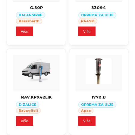
G.30P
33094
BALANSIRKE
OPREMA ZA ULJE
Beissbarth
RAASM
Više
Više
RAV.KPX42LIK
1778.B
DIZALICE
OPREMA ZA ULJE
Ravaglioli
Apac
Više
Više