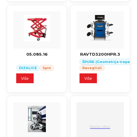
05.085.16
RAVTD3200HPR.3
ŠPURE (Geometrija trapa)
DIZALICE
Spin
Ravaglioli
Više
Više
Nema slike