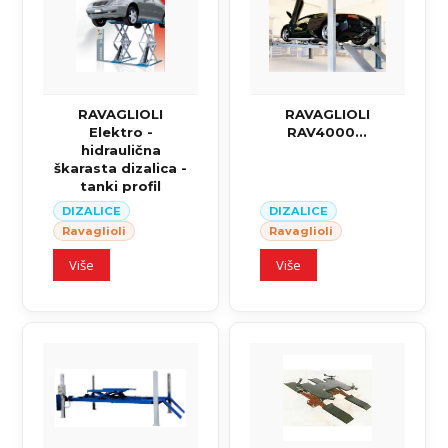
RAVAGLIOLI
RAVAGLIOLI
Elektro -
RAV4000...
hidraulična
škarasta dizalica -
tanki profil
DIZALICE
DIZALICE
Ravaglioli
Ravaglioli
Više
Više