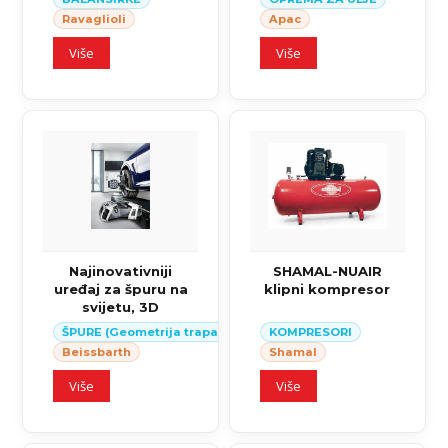
Ravaglioli
Apac
Više
Više
Najinovativniji
SHAMAL-NUAIR
uređaj za špuru na
klipni kompresor
svijetu, 3D
ŠPURE (Geometrija trapa)
KOMPRESORI
Beissbarth
Shamal
Više
Više