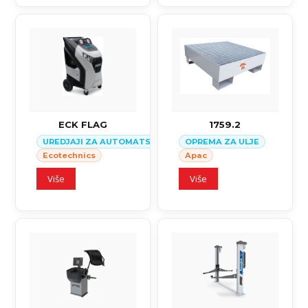
ECK FLAG
1759.2
UREDJAJI ZA AUTOMATSKI SERVIS KLIMA SISTEMA U VOZILI
OPREMA ZA ULJE
Ecotechnics
Apac
Više
Više