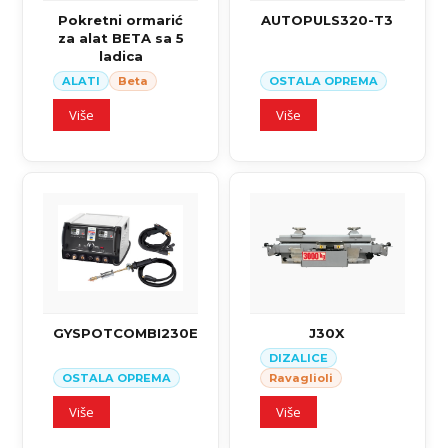
Pokretni ormarić
AUTOPULS320-T3
za alat BETA sa 5
ladica
ALATI
Beta
OSTALA OPREMA
Više
Više
GYSPOTCOMBI230E
J30X
DIZALICE
OSTALA OPREMA
Ravaglioli
Više
Više