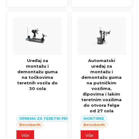
Uređaj za
Automatski
montažu i
uređaj za
demontažu guma
montažu i
na točkovima
demontažu guma
teretnih vozila do
na putničkim
30 cola
vozilima,
đipovima i lakim
teretnim vozilima
do otvora felge
od 27 cola
OPREMA ZA TERETNI PROGRAM I KOMBINOVNA OPREMA
MONTIRKE
Beissbarth
Beissbarth
Više
Više