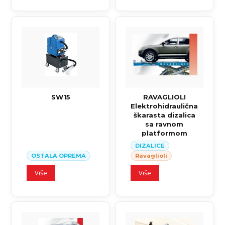
SW15
RAVAGLIOLI
Elektrohidraulična
škarasta dizalica
sa ravnom
platformom
DIZALICE
OSTALA OPREMA
Ravaglioli
Više
Više