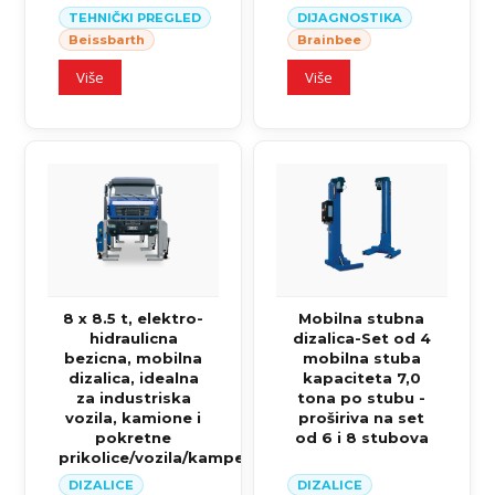
TEHNIČKI PREGLED
DIJAGNOSTIKA
Beissbarth
Brainbee
Više
Više
8 x 8.5 t, elektro-
Mobilna stubna
hidraulicna
dizalica-Set od 4
bezicna, mobilna
mobilna stuba
dizalica, idealna
kapaciteta 7,0
za industriska
tona po stubu -
vozila, kamione i
proširiva na set
pokretne
od 6 i 8 stubova
prikolice/vozila/kampere
DIZALICE
DIZALICE