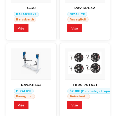
G.30
RAV.KPC32
BALANSIRKE
DIZALICE
Beissbarth
Ravaglioli
Više
Više
RAV.KPS32
1 690 701 521
DIZALICE
ŠPURE (Geometrija trapa)
Ravaglioli
Beissbarth
Više
Više