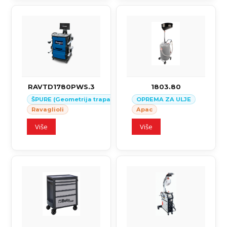
RAVTD1780PWS.3
1803.80
ŠPURE (Geometrija trapa)
OPREMA ZA ULJE
Ravaglioli
Apac
Više
Više