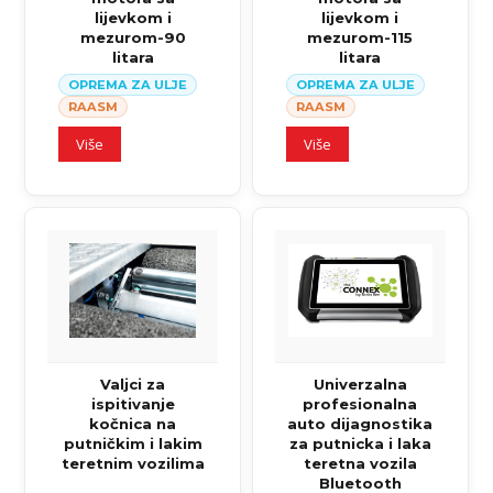
lijevkom i
lijevkom i
mezurom-90
mezurom-115
litara
litara
OPREMA ZA ULJE
OPREMA ZA ULJE
RAASM
RAASM
Više
Više
Valjci za
Univerzalna
ispitivanje
profesionalna
kočnica na
auto dijagnostika
putničkim i lakim
za putnicka i laka
teretnim vozilima
teretna vozila
Bluetooth