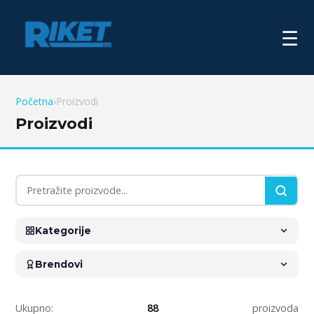
☰
Početna
›
Proizvodi
Proizvodi
Kategorije
Brendovi
Ukupno:
88
proizvoda