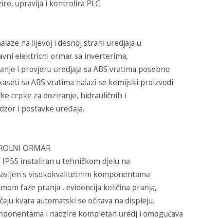
re, upravlja i kontrolira PLC.
aze na lijevoj i desnoj strani uredjaja u
lavni elektricni ormar sa inverterima,
nje i provjeru uredjaja sa ABS vratima posebno
aseti sa ABS vratima nalazi se kemijski proizvodi
ke crpke za doziranje, hidrauličnih i
zor i postavke uređaja.
TROLNI ORMAR
i IP55 instaliran u tehničkom djelu na
apravljen s visokokvalitetnim komponentama
mom faze pranja , evidencija količina pranja,
čaju kvara automatski se očitava na displeju.
mponentama i nadzire kompletan uredj i omogućava