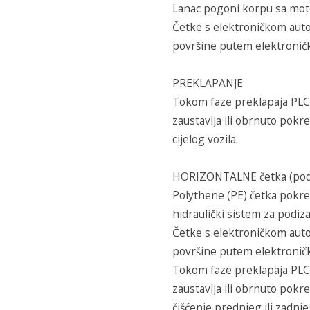
Lanac pogoni korpu sa mot
Četke s elektroničkom auto
površine putem elektronički
PREKLAPANJE
Tokom faze preklapaja PLC n
zaustavlja ili obrnuto pokr
cijelog vozila.
HORIZONTALNE četka (pod 
Polythene (PE) četka pokr
hidraulički sistem za podiz
Četke s elektroničkom auto
površine putem elektronički
Tokom faze preklapaja PLC n
zaustavlja ili obrnuto pokr
čišćenje prednjeg ili zadnjeg