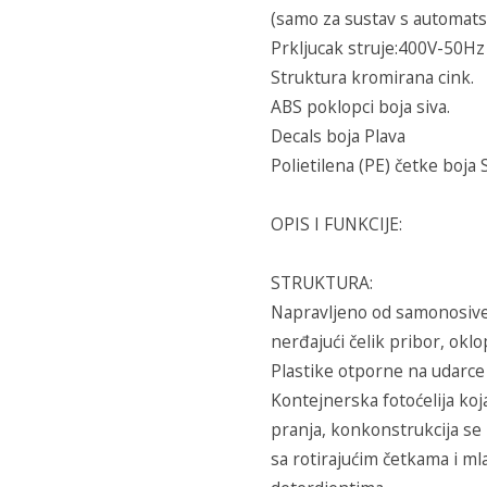
(samo za sustav s automats
Prkljucak struje:400V-50Hz
Struktura kromirana cink.
ABS poklopci boja siva.
Decals boja Plava
Polietilena (PE) četke boja S
OPIS I FUNKCIJE:
STRUKTURA:
Napravljeno od samonosive 
nerđajući čelik pribor, okl
Plastike otporne na udarce
Kontejnerska fotoćelija koja
pranja, konkonstrukcija se
sa rotirajućim četkama i ml