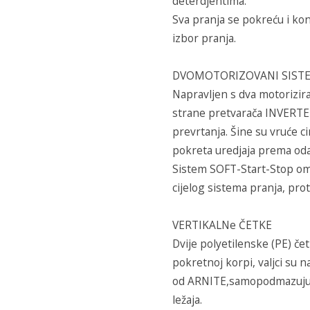
deterdjentima.
Sva pranja se pokreću i ko
izbor pranja.
DVOMOTORIZOVANI SISTE
Napravljen s dva motorizir
strane pretvarača INVERTER
prevrtanja. Šine su vruće 
pokreta uredjaja prema odab
Sistem SOFT-Start-Stop omo
cijelog sistema pranja, prot
VERTIKALNe ČETKE
Dvije polyetilenske (PE) č
pokretnoj korpi, valjci su n
od ARNITE,samopodmazujući
ležaja.