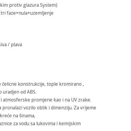
kim protiv glazura System)
 tri faze+nula+uzemljenje
iva / plava
čelicne konstrukcije, tople kromirano ,
op uradjen od ABS.
 i atmosferske promjene kao i na UV zrake.
 pronalazi vozilo oblik i dimenziju. Za vrijeme
 kreće na šinama,
aznice za vodu sa lukovima i kemijskim