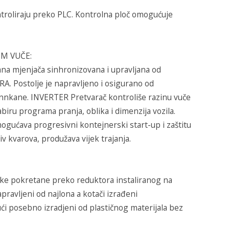
ntroliraju preko PLC. Kontrolna ploč omogućuje
M VUČE:
ana mjenjača sinhronizovana i upravljana od
A. Postolje je napravljeno i osigurano od
cinnkane. INVERTER Pretvarač kontroliše razinu vuče
iru programa pranja, oblika i dimenzija vozila.
gućava progresivni kontejnerski start-up i zaštitu
iv kvarova, produžava vijek trajanja.
etke pokretane preko reduktora instaliranog na
apravljeni od najlona a kotači izrađeni
 posebno izradjeni od plastičnog materijala bez