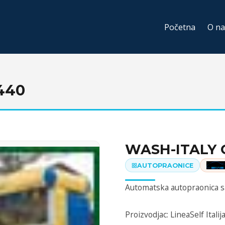
Početna
O n
440
WASH-ITALY 
AUTOPRAONICE
Automatska autopraonica s
Proizvodjac: LineaSelf Italij