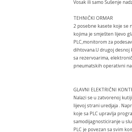
Vosak ili samo Sušenje nadzi
TEHNIČKI ORMAR
2 posebne kasete koje se nal
kojima je smješten lijevo g
PLC,monitorom za podesava
dihtovana.U drugoj desnoj k
sa rezervoarima, elektronič
pneumatskih operativni nad
GLAVNI ELEKTRIČNI KON
Nalazi se u zatvorenoj kutij
lijevoj strani uredjaja . N
koje sa PLC upravlja progra
samodijagnosticiranje u slu
PLC je povezan sa svim ko