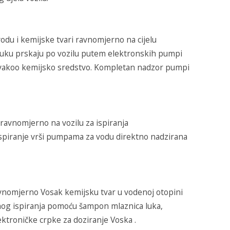
odu i kemijske tvari ravnomjerno na cijelu
 luku prskaju po vozilu putem elektronskih pumpi
 svakoo kemijsko sredstvo. Kompletan nadzor pumpi
 ravnomjerno na vozilu za ispiranja
ispiranje vrši pumpama za vodu direktno nadzirana
avnomjerno Vosak kemijsku tvar u vodenoj otopini
nog ispiranja pomoću šampon mlaznica luka,
troničke crpke za doziranje Voska .