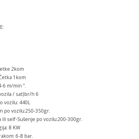
E:
 Četke 2kom
 Četka 1kom
4-6 m/min ".
vozila / sat)br/h 6
o vozilu: 440L
n po vozilu:250-350gr.
ili self-Sušenje po vozilu:200-300gr.
gija: 8 KW
akom: 6-8 bar.