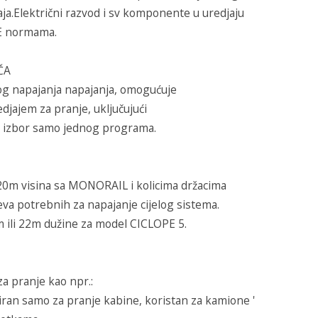
ja.Električni razvod i sv komponente u uredjaju
CE normama.
ČA
og napajanja napajanja, omogućuje
edjajem za pranje, uključujući
 izbor samo jednog programa.
,20m visina sa MONORAIL i kolicima držacima
eva potrebnih za napajanje cijelog sistema.
0m ili 22m dužine za model CICLOPE 5.
a pranje kao npr.:
an samo za pranje kabine, koristan za kamione '