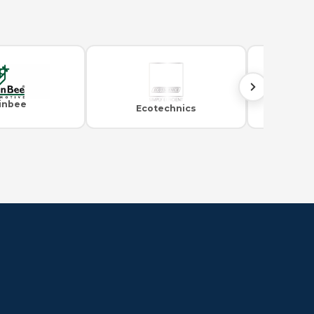
inbee
Ecotechnics