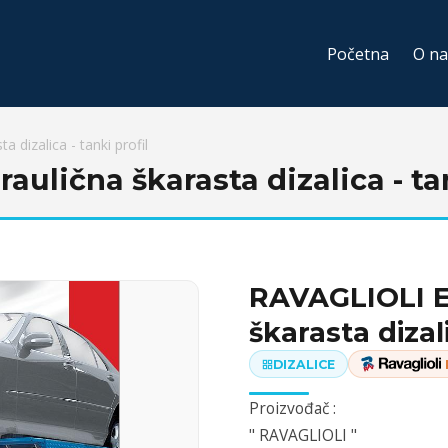
Početna
O n
 dizalica - tanki profil
aulična škarasta dizalica - tan
RAVAGLIOLI El
škarasta dizali
DIZALICE
Proizvođač :
" RAVAGLIOLI "