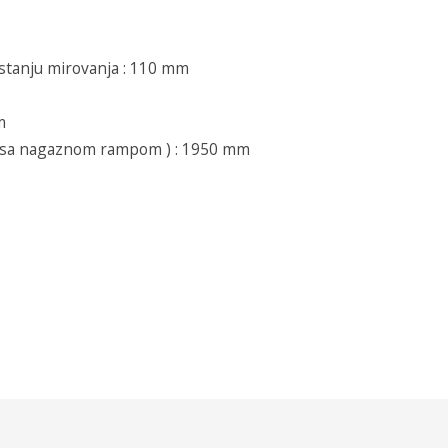
 stanju mirovanja : 110 mm
m
( sa nagaznom rampom ) : 1950 mm
 Nazad na proizvode