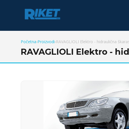
Početna
›
Proizvodi
›
RAVAGLIOLI Elektro - hidraulična škarasta
RAVAGLIOLI Elektro - hidr