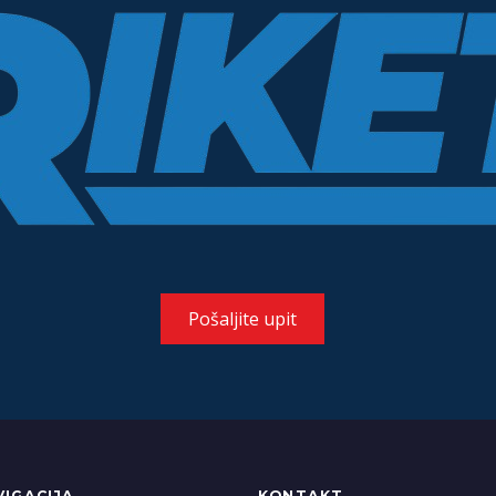
Pošaljite upit
VIGACIJA
KONTAKT