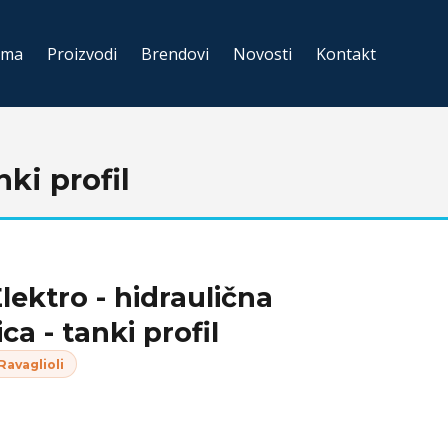
ama
Proizvodi
Brendovi
Novosti
Kontakt
ki profil
ektro - hidraulična
ca - tanki profil
Ravaglioli