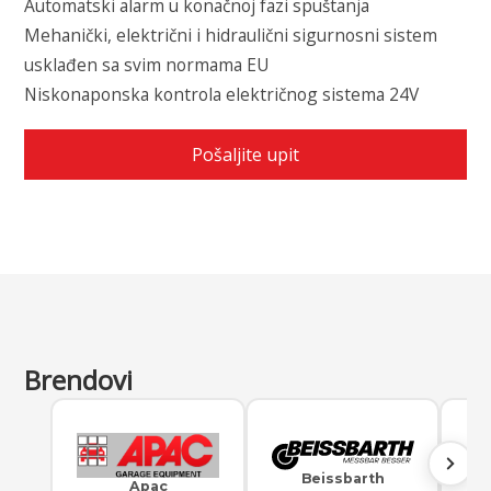
Automatski alarm u konačnoj fazi spuštanja
Mehanički, električni i hidraulični sigurnosni sistem
usklađen sa svim normama EU
Niskonaponska kontrola električnog sistema 24V
Pošaljite upit
← Nazad na proizvode
Brendovi
Beissbarth
Apac