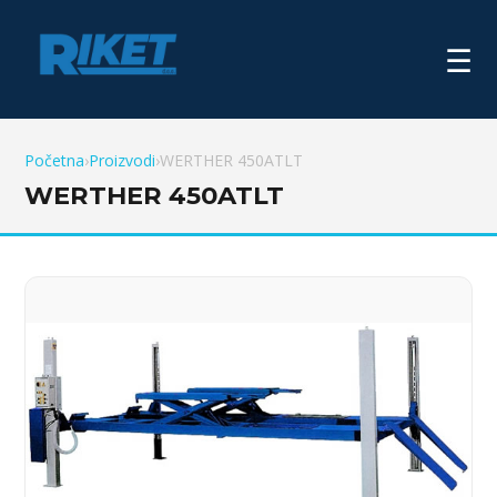
☰
Početna
›
Proizvodi
›
WERTHER 450ATLT
WERTHER 450ATLT